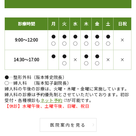
診療時間
月
火
水
木
金
土
日祝
●
●
●
●
●
●
9:00～12:00
×
◯
◯
◯
◯
◯
◯
●
●
●
●
14:30～17:00
×
×
×
◯
◯
◯
●…整形外科（阪本博史院長）
◯…婦人科 （阪本知子副院長）
婦人科の午後の診療は、火曜・木曜・金曜に実施しています。
婦人科の診療は予約優先制とさせていただいております。初診
受付・各種検診も
ネット予約
が可能です。
【休診】水曜午後、土曜午後、日曜、祝日
医院案内を見る