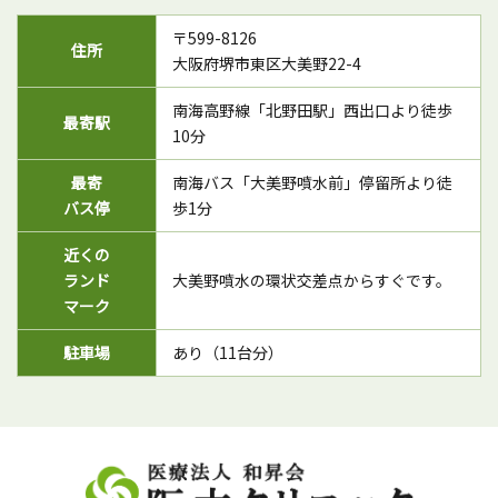
〒599-8126
住所
大阪府堺市東区大美野22-4
南海高野線「北野田駅」西出口より徒歩
最寄駅
10分
最寄
南海バス「大美野噴水前」停留所より徒
バス停
歩1分
近くの
ランド
大美野噴水の環状交差点からすぐです。
マーク
駐車場
あり（11台分）