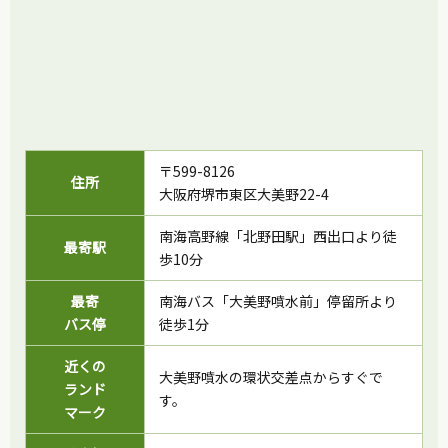
〒599-8126
住所
大阪府堺市東区大美野22-4
南海高野線「北野田駅」西出口より徒
最寄駅
歩10分
最寄
南海バス「大美野噴水前」停留所より
バス停
徒歩1分
近くの
大美野噴水の環状交差点からすぐで
ランド
す。
マーク