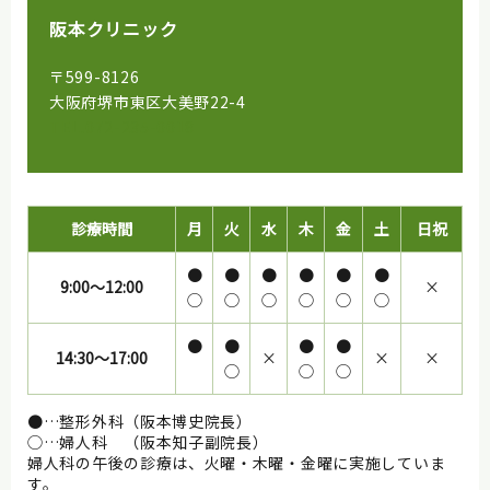
阪本クリニック
〒599-8126
大阪府堺市東区大美野22-4
TEL.072-235-0018
診療時間
月
火
水
木
金
土
日祝
●
●
●
●
●
●
9:00～12:00
×
◯
◯
◯
◯
◯
◯
●
●
●
●
14:30～17:00
×
×
×
◯
◯
◯
●…整形外科（阪本博史院長）
◯…婦人科 （阪本知子副院長）
婦人科の午後の診療は、火曜・木曜・金曜に実施していま
す。